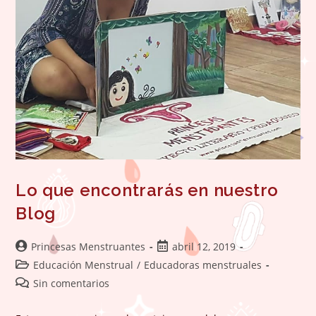
Lo que encontrarás en nuestro
Blog
Autor
Publicación
Princesas Menstruantes
abril 12, 2019
de
de
Categoría
Educación Menstrual
/
Educadoras menstruales
la
la
de
Comentarios
Sin comentarios
entrada:
entrada:
la
de
entrada:
la