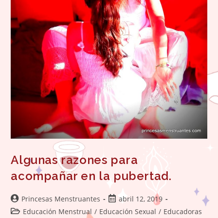
Algunas razones para
acompañar en la pubertad.
Autor
Publicación
Princesas Menstruantes
abril 12, 2019
de
de
Categoría
Educación Menstrual
/
Educación Sexual
/
Educadoras