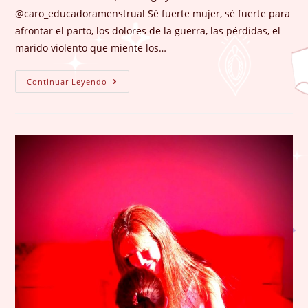
entrada:
@caro_educadoramenstrual Sé fuerte mujer, sé fuerte para
afrontar el parto, los dolores de la guerra, las pérdidas, el
marido violento que miente los…
¡A
Continuar Leyendo
La
Mierda
La
Mujer
Maravilla,
Yo
Soy
Mujer
Cíclica!