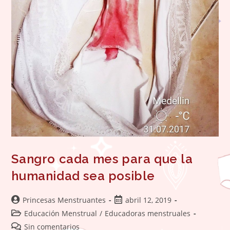
Sangro cada mes para que la
humanidad sea posible
Autor
Publicación
Princesas Menstruantes
abril 12, 2019
de
de
Categoría
Educación Menstrual
/
Educadoras menstruales
la
la
de
Comentarios
Sin comentarios