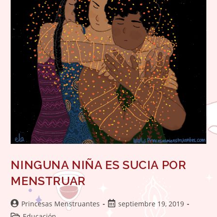
NINGUNA NIÑA ES SUCIA POR
MENSTRUAR
Autor
Publicación
Princesas Menstruantes
septiembre 19, 2019
de
de
Categoría
Educación