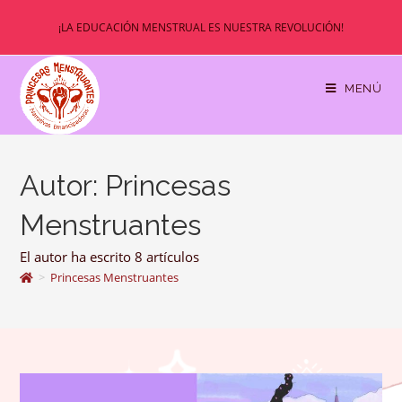
Ir
¡LA EDUCACIÓN MENSTRUAL ES NUESTRA REVOLUCIÓN!
al
contenido
MENÚ
Autor:
Princesas
Menstruantes
El autor ha escrito 8 artículos
>
Princesas Menstruantes