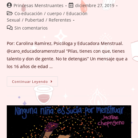
Autor
Publicación
Princesas Menstruantes
diciembre 27, 2019
de
de
Categoría
Co-educación
/
cuerpo
/
Educación
la
la
de
Sexual
/
Pubertad
/
Referentes
entrada:
entrada:
la
Comentarios
Sin comentarios
entrada:
de
la
Por: Carolina Ramírez, Psicóloga y Educadora Menstrual.
entrada:
@caro_educadoramenstrual “Pilas, tienes con que, tienes
talento y don de gente. No te detengas” Un mensaje que a
los 16 años de edad …
Las
Continuar Leyendo
Niñas
Necesitan
Referentes.
Sí,
Necesitan
Referentes