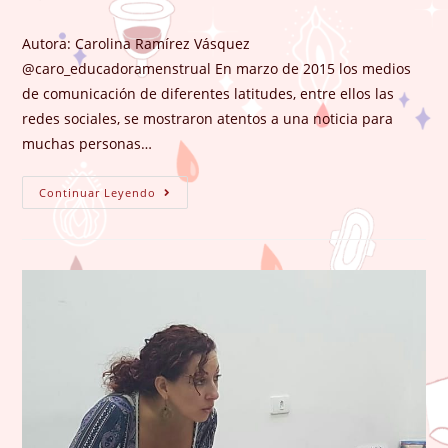
entrada:
entrada:
la
de
entrada:
la
Autora: Carolina Ramírez Vásquez
entrada:
@caro_educadoramenstrual En marzo de 2015 los medios
de comunicación de diferentes latitudes, entre ellos las
redes sociales, se mostraron atentos a una noticia para
muchas personas…
Sangro
Continuar Leyendo
Cada
Mes
Para
Que
La
Humanidad
Sea
Posible