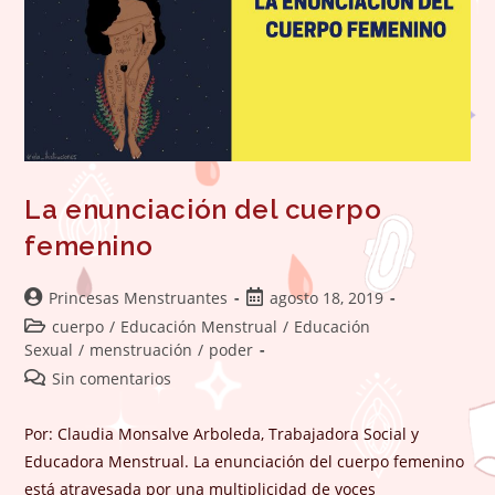
La enunciación del cuerpo
femenino
Autor
Publicación
Princesas Menstruantes
agosto 18, 2019
de
de
Categoría
cuerpo
/
Educación Menstrual
/
Educación
la
la
de
Sexual
/
menstruación
/
poder
entrada:
entrada:
la
Comentarios
Sin comentarios
entrada:
de
la
Por: Claudia Monsalve Arboleda, Trabajadora Social y
entrada:
Educadora Menstrual. La enunciación del cuerpo femenino
está atravesada por una multiplicidad de voces