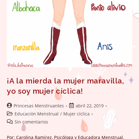
¡A la mierda la mujer maravilla,
yo soy mujer cíclica!
Autor
Publicación
Princesas Menstruantes
abril 22, 2019
de
de
Categoría
Educación Menstrual
/
Mujer cíclica
la
la
de
Comentarios
Sin comentarios
entrada:
entrada:
la
de
entrada:
la
Por: Carolina Ramírez, Psicóloga y Educadora Menstrual.