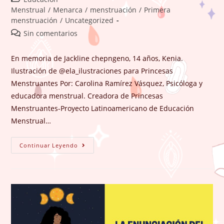
la
la
de
Menstrual
/
Menarca
/
menstruación
/
Primera
entrada:
entrada:
la
menstruación
/
Uncategorized
entrada:
Comentarios
Sin comentarios
de
la
En memoria de Jackline chepngeno, 14 años, Kenia.
entrada:
Ilustración de @ela_ilustraciones para Princesas
Menstruantes Por: Carolina Ramírez Vásquez, Psicóloga y
educadora menstrual. Creadora de Princesas
Menstruantes-Proyecto Latinoamericano de Educación
Menstrual…
NINGUNA
Continuar Leyendo
NIÑA
ES
SUCIA
POR
MENSTRUAR