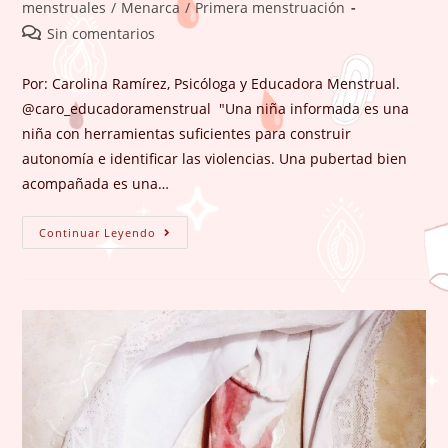
la
la
de
menstruales
/
Menarca
/
Primera menstruación
entrada:
entrada:
la
Comentarios
Sin comentarios
entrada:
de
la
Por: Carolina Ramírez, Psicóloga y Educadora Menstrual.
entrada:
@caro_educadoramenstrual "Una niña informada es una
niña con herramientas suficientes para construir
autonomía e identificar las violencias. Una pubertad bien
acompañada es una…
Algunas
Continuar Leyendo
Razones
Para
Acompañar
En
La
Pubertad.