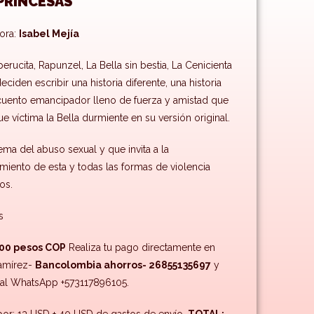
 PRINCESAS
dora:
Isabel Mejía
erucita, Rapunzel, La Bella sin bestia, La Cenicienta
ciden escribir una historia diferente, una historia
n cuento emancipador lleno de fuerza y amistad que
e víctima la Bella durmiente en su versión original.
tema del abuso sexual y que invita a la
miento de esta y todas las formas de violencia
cos.
s
000 pesos COP
Realiza tu pago directamente en
Ramírez-
Bancolombia ahorros- 26855135697
y
al WhatsApp +573117896105.