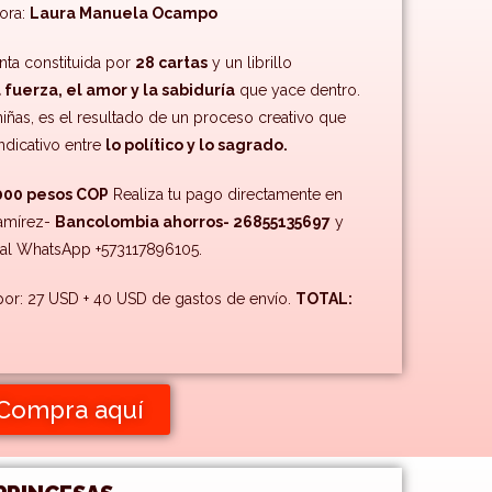
dora:
Laura Manuela Ocampo
nta constituida por
28 cartas
y un librillo
a fuerza, el amor y la sabiduría
que yace dentro.
iñas, es el resultado de un proceso creativo que
indicativo entre
lo político y lo sagrado.
000 pesos COP
Realiza tu pago directamente en
Ramírez-
Bancolombia ahorros- 26855135697
y
al WhatsApp +573117896105.
: 27 USD + 40 USD de gastos de envío.
TOTAL:
Compra aquí