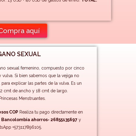
: 13 USD + 40 USD de gastos de envío.
TOTAL:
Compra aquí
GANO SEXUAL
gano sexual femenino, compuesto por cinco
s y vulva. Si bien sabemos que la vejiga no
para explicar las partes de la vulva. Es un
22 cmt de ancho y 18 cmt de largo.
rincesas Menstruantes.
esos COP
Realiza tu pago directamente en
-
Bancolombia ahorros- 26855135697
y
tsApp +573117896105.