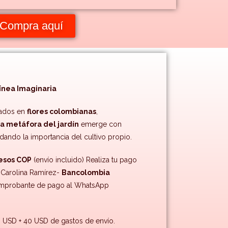
Compra aquí
ínea Imaginaria
rados en
flores colombianas
,
la metáfora del jardín
emerge con
dando la importancia del cultivo propio.
esos COP
(envío incluido) Realiza tu pago
: Carolina Ramírez-
Bancolombia
omprobante de pago al WhatsApp
USD + 40 USD de gastos de envío.