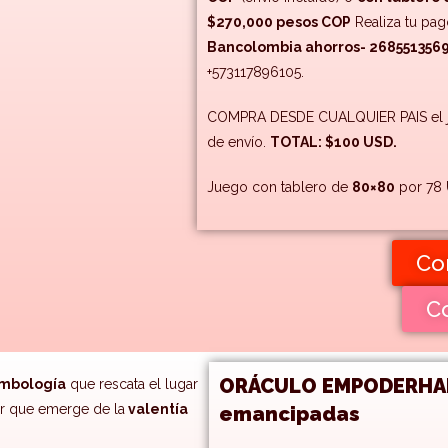
$270,000 pesos COP
Realiza tu pag
Bancolombia ahorros- 268551356
+573117896105.
COMPRA DESDE CUALQUIER PAIS el j
de envío.
TOTAL: $100 USD.
Juego con tablero de
80×80
por 78 
Co
C
ORÁCULO EMPODERHADAS
imbología
que rescata el lugar
er que emerge de la
valentía
emancipadas