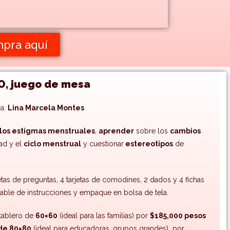
pra aquí
O, juego de mesa
ra:
Lina Marcela Montes
 los estigmas menstruales
,
aprender
sobre los
cambios
ad y el
ciclo menstrual
y cuestionar
estereotipos
de
etas de preguntas, 4 tarjetas de comodines, 2 dados y 4 fichas
gable de instrucciones y empaque en bolsa de tela.
tablero de
60×60
(ideal para las familias) por
$185,000 pesos
 de 80×80
(ideal para educadoras, grupos grandes) por