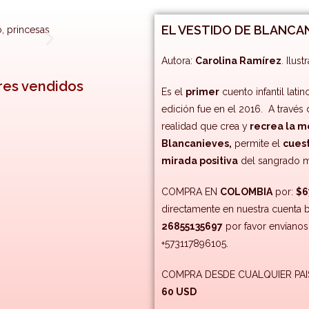
EL VESTIDO DE BLANCA
Autora:
Carolina Ramírez
. Ilus
res vendidos
Es el
primer
cuento infantil lat
edición fue en el 2016. A través
realidad que crea y
recrea la m
Blancanieves,
permite el
cues
mirada positiva
del sangrado m
COMPRA EN
COLOMBIA
por:
$6
directamente en nuestra cuenta 
26855135697
por favor envíano
+573117896105.
COMPRA DESDE CUALQUIER PAIS 
60 USD