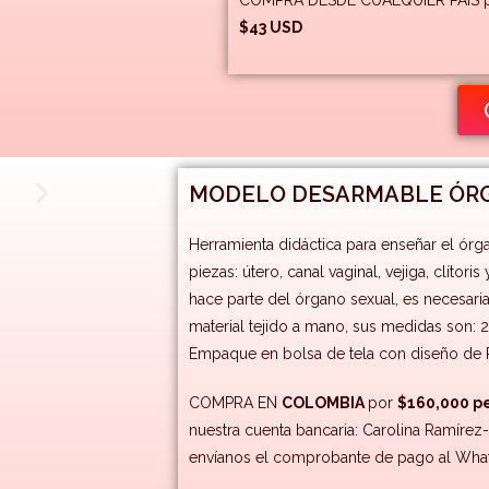
COMPRA DESDE CUALQUIER PAIS por
$43 USD
MODELO DESARMABLE ÓR
Herramienta didáctica para enseñar el ór
piezas: útero, canal vaginal, vejiga, clítori
hace parte del órgano sexual, es necesaria 
material tejido a mano, sus medidas son: 
Empaque en bolsa de tela con diseño de P
COMPRA EN
COLOMBIA
por
$160,000 p
nuestra cuenta bancaria: Carolina Ramírez
envíanos el comprobante de pago al Wha