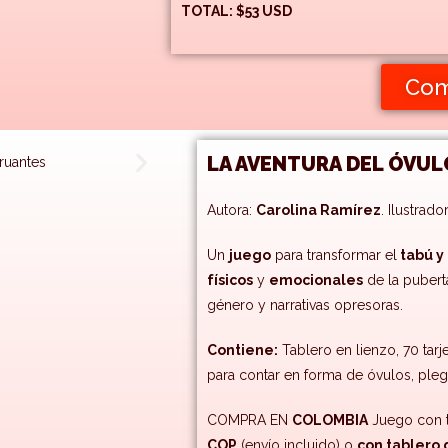
TOTAL: $53 USD
Com
LA AVENTURA DEL ÓVUL
Autora:
Carolina Ramírez
. Ilustrado
Un
juego
para transformar el
tabú y
físicos
y
emocionales
de la pubert
género y narrativas opresoras.
Contiene:
Tablero en lienzo, 70 tarj
para contar en forma de óvulos, ple
COMPRA EN
COLOMBIA
Juego con 
COP
(envío incluido) o
con tablero