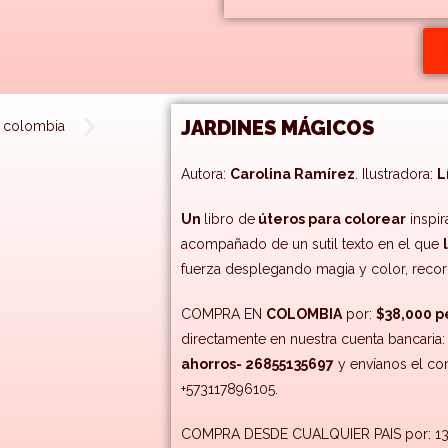
JARDINES MÁGICOS
Autora:
Carolina Ramírez
. Ilustradora:
L
Un
libro de
úteros para colorear
inspi
acompañado de un sutil texto en el que
fuerza desplegando magia y color, recor
COMPRA EN
COLOMBIA
por:
$38,000 p
directamente en nuestra cuenta bancaria
ahorros- 26855135697
y envíanos el c
+573117896105.
COMPRA DESDE CUALQUIER PAIS por: 13 