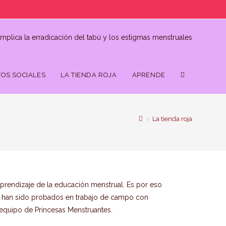
mplica la erradicación del tabú y los estigmas menstruales
OS SOCIALES
LA TIENDA ROJA
APRENDE
>
La tienda roja
aprendizaje de la educación menstrual. Es por eso
los han sido probados en trabajo de campo con
 equipo de Princesas Menstruantes.