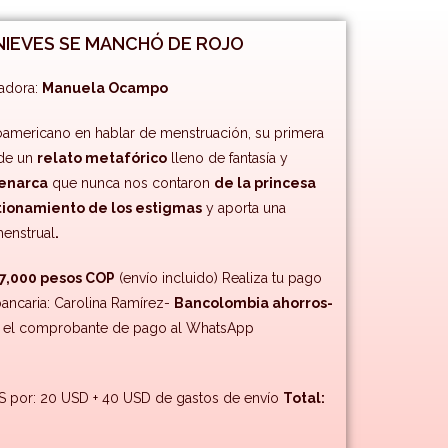
NIEVES SE MANCHÓ DE ROJO
tradora:
Manuela Ocampo
inoamericano en hablar de menstruación, su primera
 de un
relato metafórico
lleno de fantasía y
enarca
que nunca nos contaron
de la princesa
tionamiento de los estigmas
y aporta una
enstrual
.
7,000 pesos COP
(envío incluido) Realiza tu pago
bancaria: Carolina Ramírez-
Bancolombia ahorros-
s el comprobante de pago al WhatsApp
por: 20 USD + 40 USD de gastos de envío
Total: