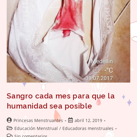
Sangro cada mes para que la
humanidad sea posible
Autor
Publicación
Princesas Menstruantes
abril 12, 2019
de
de
Categoría
Educación Menstrual
/
Educadoras menstruales
la
la
de
Comentarios
Sin comentarios