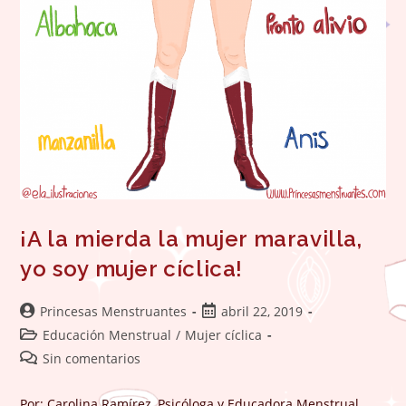
¡A la mierda la mujer maravilla,
yo soy mujer cíclica!
Autor
Publicación
Princesas Menstruantes
abril 22, 2019
de
de
Categoría
Educación Menstrual
/
Mujer cíclica
la
la
de
Comentarios
Sin comentarios
entrada:
entrada:
la
de
entrada:
la
Por: Carolina Ramírez, Psicóloga y Educadora Menstrual.