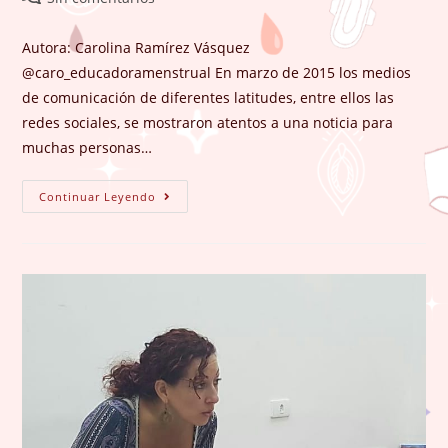
entrada:
entrada:
la
de
entrada:
la
Autora: Carolina Ramírez Vásquez
entrada:
@caro_educadoramenstrual En marzo de 2015 los medios
de comunicación de diferentes latitudes, entre ellos las
redes sociales, se mostraron atentos a una noticia para
muchas personas…
Sangro
Continuar Leyendo
Cada
Mes
Para
Que
La
Humanidad
Sea
Posible