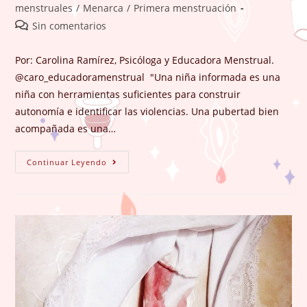
la
la
de
menstruales
/
Menarca
/
Primera menstruación
entrada:
entrada:
la
Comentarios
Sin comentarios
entrada:
de
la
Por: Carolina Ramírez, Psicóloga y Educadora Menstrual.
entrada:
@caro_educadoramenstrual "Una niña informada es una
niña con herramientas suficientes para construir
autonomía e identificar las violencias. Una pubertad bien
acompañada es una…
Algunas
Continuar Leyendo
Razones
Para
Acompañar
En
La
Pubertad.