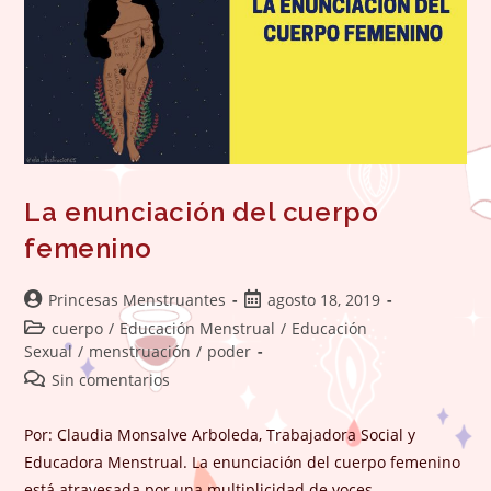
La enunciación del cuerpo
femenino
Autor
Publicación
Princesas Menstruantes
agosto 18, 2019
de
de
Categoría
cuerpo
/
Educación Menstrual
/
Educación
la
la
de
Sexual
/
menstruación
/
poder
entrada:
entrada:
la
Comentarios
Sin comentarios
entrada:
de
la
Por: Claudia Monsalve Arboleda, Trabajadora Social y
entrada:
Educadora Menstrual. La enunciación del cuerpo femenino
está atravesada por una multiplicidad de voces