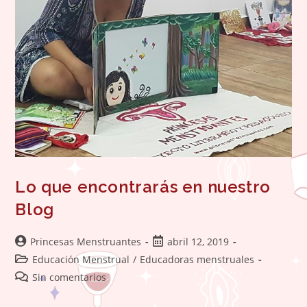
Lo que encontrarás en nuestro
Blog
Autor
Publicación
Princesas Menstruantes
abril 12, 2019
de
de
Categoría
Educación Menstrual
/
Educadoras menstruales
la
la
de
Comentarios
Sin comentarios
entrada:
entrada:
la
de
entrada:
la