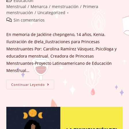
Categoría
Educación
la
la
de
Menstrual
/
Menarca
/
menstruación
/
Primera
entrada:
entrada:
la
menstruación
/
Uncategorized
entrada:
Comentarios
Sin comentarios
de
la
En memoria de Jackline chepngeno, 14 años, Kenia.
entrada:
Ilustración de @ela_ilustraciones para Princesas
Menstruantes Por: Carolina Ramírez Vásquez, Psicóloga y
educadora menstrual. Creadora de Princesas
Menstruantes-Proyecto Latinoamericano de Educación
Menstrual…
NINGUNA
Continuar Leyendo
NIÑA
ES
SUCIA
POR
MENSTRUAR