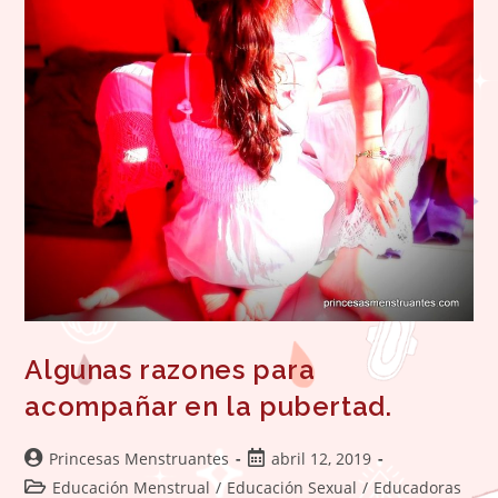
Algunas razones para
acompañar en la pubertad.
Autor
Publicación
Princesas Menstruantes
abril 12, 2019
de
de
Categoría
Educación Menstrual
/
Educación Sexual
/
Educadoras