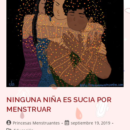
NINGUNA NIÑA ES SUCIA POR
MENSTRUAR
Autor
Publicación
Princesas Menstruantes
septiembre 19, 2019
de
de