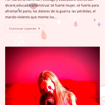
entrada:
@caro_educadoramenstrual Sé fuerte mujer, sé fuerte para
afrontar el parto, los dolores de la guerra, las pérdidas, el
marido violento que miente los…
¡A
Continuar Leyendo
La
Mierda
La
Mujer
Maravilla,
Yo
Soy
Mujer
Cíclica!